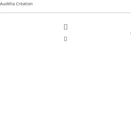
Skip
Audélia Création
to
content
Menu