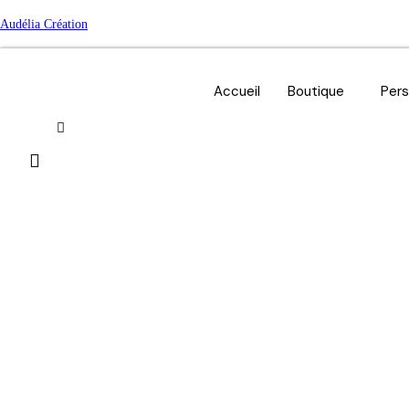
Skip
Audélia Création
to
content
Accueil
Boutique
Pers