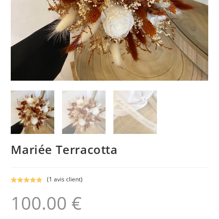
Mariée Terracotta
(
1
avis client)
Noté
1
5.00
100.00
€
sur 5
basé sur
notation